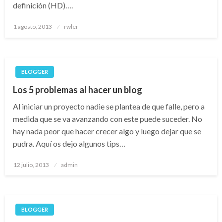
definición (HD)….
Publicado
1 agosto, 2013
rwler
el
BLOGGER
Los 5 problemas al hacer un blog
Al iniciar un proyecto nadie se plantea de que falle, pero a
medida que se va avanzando con este puede suceder. No
hay nada peor que hacer crecer algo y luego dejar que se
pudra. Aquí os dejo algunos tips…
Publicado
12 julio, 2013
admin
el
BLOGGER