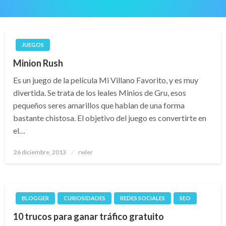
JUEGOS
Minion Rush
Es un juego de la película Mi Villano Favorito, y es muy
divertida. Se trata de los leales Minios de Gru, esos
pequeños seres amarillos que hablan de una forma
bastante chistosa. El objetivo del juego es convertirte en
el…
Publicado
26 diciembre, 2013
rwler
el
BLOGGER
CURIOSIDADES
REDES SOCIALES
SEO
10 trucos para ganar tráfico gratuito