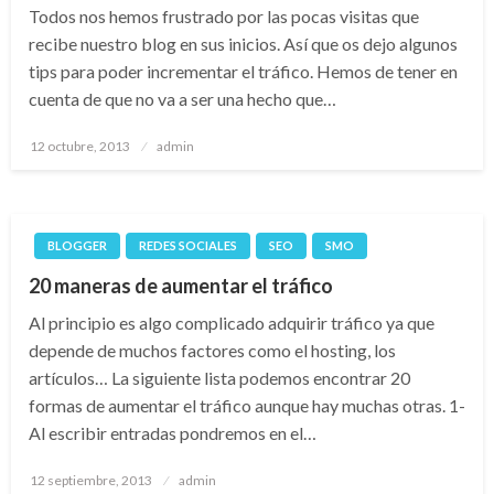
Todos nos hemos frustrado por las pocas visitas que
recibe nuestro blog en sus inicios. Así que os dejo algunos
tips para poder incrementar el tráfico. Hemos de tener en
cuenta de que no va a ser una hecho que…
Publicado
12 octubre, 2013
admin
el
BLOGGER
REDES SOCIALES
SEO
SMO
20 maneras de aumentar el tráfico
Al principio es algo complicado adquirir tráfico ya que
depende de muchos factores como el hosting, los
artículos… La siguiente lista podemos encontrar 20
formas de aumentar el tráfico aunque hay muchas otras. 1-
Al escribir entradas pondremos en el…
Publicado
12 septiembre, 2013
admin
el