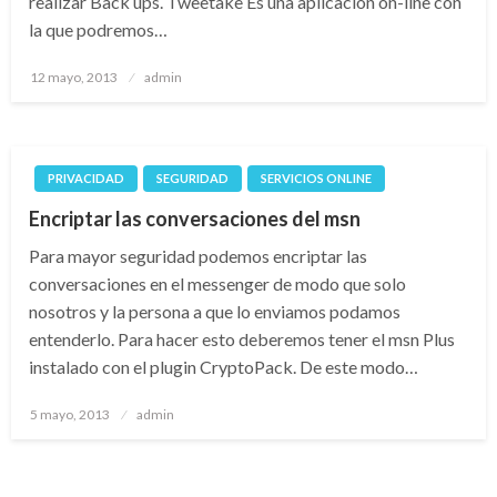
realizar Back ups. Tweetake Es una aplicación on-line con
la que podremos…
Publicado
12 mayo, 2013
admin
el
PRIVACIDAD
SEGURIDAD
SERVICIOS ONLINE
Encriptar las conversaciones del msn
Para mayor seguridad podemos encriptar las
conversaciones en el messenger de modo que solo
nosotros y la persona a que lo enviamos podamos
entenderlo. Para hacer esto deberemos tener el msn Plus
instalado con el plugin CryptoPack. De este modo…
Publicado
5 mayo, 2013
admin
el