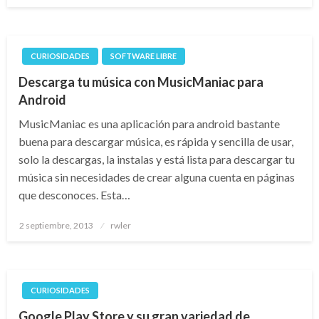
CURIOSIDADES
SOFTWARE LIBRE
Descarga tu música con MusicManiac para
Android
MusicManiac es una aplicación para android bastante
buena para descargar música, es rápida y sencilla de usar,
solo la descargas, la instalas y está lista para descargar tu
música sin necesidades de crear alguna cuenta en páginas
que desconoces. Esta…
Publicado
2 septiembre, 2013
rwler
el
CURIOSIDADES
Google Play Store y su gran variedad de