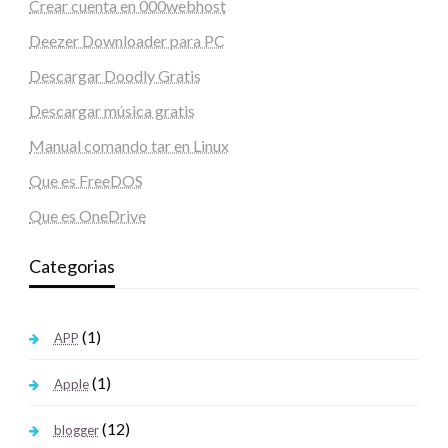
Crear cuenta en 000webhost
Deezer Downloader para PC
Descargar Doodly Gratis
Descargar música gratis
Manual comando tar en Linux
Que es FreeDOS
Que es OneDrive
Categorias
(1)
APP
(1)
Apple
(12)
blogger