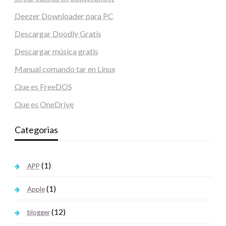
Deezer Downloader para PC
Descargar Doodly Gratis
Descargar música gratis
Manual comando tar en Linux
Que es FreeDOS
Que es OneDrive
Categorias
(1)
APP
(1)
Apple
(12)
blogger