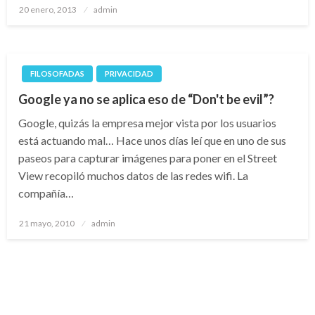
Publicado
20 enero, 2013
admin
el
FILOSOFADAS
PRIVACIDAD
Google ya no se aplica eso de “Don't be evil”?
Google, quizás la empresa mejor vista por los usuarios
está actuando mal… Hace unos días leí que en uno de sus
paseos para capturar imágenes para poner en el Street
View recopiló muchos datos de las redes wifi. La
compañía…
Publicado
21 mayo, 2010
admin
el