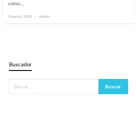
como…
Publicado
3 marzo, 2013
admin
el
Buscador