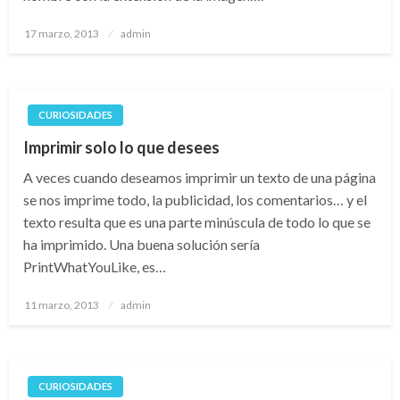
Publicado
17 marzo, 2013
admin
el
CURIOSIDADES
Imprimir solo lo que desees
A veces cuando deseamos imprimir un texto de una página
se nos imprime todo, la publicidad, los comentarios… y el
texto resulta que es una parte minúscula de todo lo que se
ha imprimido. Una buena solución sería
PrintWhatYouLike, es…
Publicado
11 marzo, 2013
admin
el
CURIOSIDADES