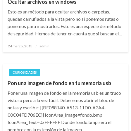
Ocultar archivos en windows
Esto es un método para ocultar archivos o carpetas,
quedan camuflados a la vista pero no si ponemos rutas o
ponemos para mostrarlos. Esto es una especie de método
de seguridad. Hemos de tener en cuenta que si buscan el…
Publicado
24 marzo, 2013
admin
el
CURIOSIDADES
Pon una imagen de fondo en tu memoria usb
Poner una imagen de fondo en la memoria usb es un truco
vistoso pero a la vez fácil. Deberemos abrir el bloc de
notas y escribir: [{BE098140-A513-11D0-A3A4-
00C04FD706EC}] IconArea_Image=fondo.bmp
IconArea_Text=0xFFFFFF Dónde fondo.bmp será el
nombre con la extensión de la imagen….