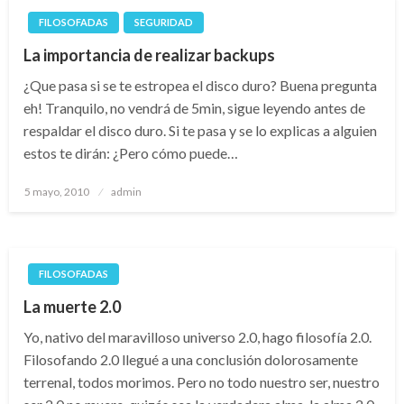
FILOSOFADAS
SEGURIDAD
La importancia de realizar backups
¿Que pasa si se te estropea el disco duro? Buena pregunta
eh! Tranquilo, no vendrá de 5min, sigue leyendo antes de
respaldar el disco duro. Si te pasa y se lo explicas a alguien
estos te dirán: ¿Pero cómo puede…
Publicado
5 mayo, 2010
admin
el
FILOSOFADAS
La muerte 2.0
Yo, nativo del maravilloso universo 2.0, hago filosofía 2.0.
Filosofando 2.0 llegué a una conclusión dolorosamente
terrenal, todos morimos. Pero no todo nuestro ser, nuestro