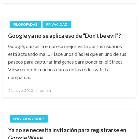
FILOSOFADAS
PRIVACIDAD
Google ya no se aplica eso de “Don't be evil”?
Google, quizás la empresa mejor vista por los usuarios
está actuando mal… Hace unos días leí que en uno de sus
paseos para capturar imágenes para poner en el Street
View recopiló muchos datos de las redes wifi. La
compañía…
Publicado
21 mayo, 2010
admin
el
SERVICIOS ONLINE
Ya no se necesita invitación para registrarse en
Google Wave