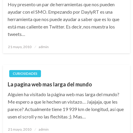
Hoy presento un par de herramientas que nos pueden
ayudar con el SMO. Empezando por DaylyRT es una
herramienta que nos puede ayudar a saber que es lo que
está mas caliente en Twitter. Es decir, nos muestra los
tweets…
Publicado
21 mayo, 2010
admin
el
CURIOSIDADES
La pagina web mas larga del mundo
Alguien ha visitado la página web mas larga del mundo?
Me espero a que le hechen un vistazo… Jajajaja, que les
parece? Actualmente tiene 19 939 km de longitud, así que
usen el scroll y no las flechitas ;). Mas…
Publicado
21 mayo, 2010
admin
el