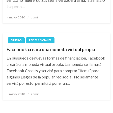
ser 2.0 no muere, quizás sea la verdadera alma, la alma 2.0
la que no…
Publicado
4 mayo, 2010
admin
el
DINERO
REDES SOCIALES
Facebook creará una moneda virtual propia
En búsqueda de nuevas formas de financiación, Facebook
creará una moneda virtual propia. La moneda se llamará
Facebook Credits y servirá para comprar “items” para
algunos juegos de la popular red social. No solamente
servirá por esto, permitirá poner un…
Publicado
3 mayo, 2010
admin
el