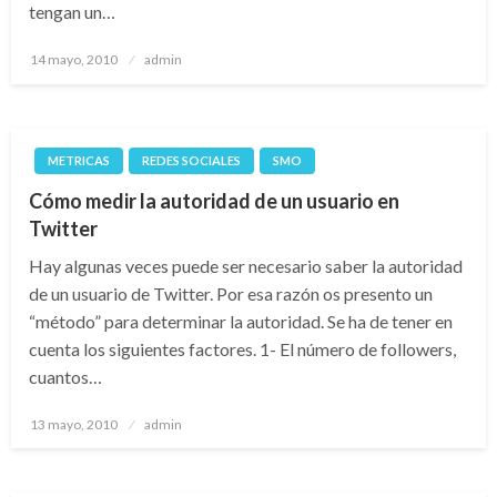
tengan un…
Publicado
14 mayo, 2010
admin
el
METRICAS
REDES SOCIALES
SMO
Cómo medir la autoridad de un usuario en
Twitter
Hay algunas veces puede ser necesario saber la autoridad
de un usuario de Twitter. Por esa razón os presento un
“método” para determinar la autoridad. Se ha de tener en
cuenta los siguientes factores. 1- El número de followers,
cuantos…
Publicado
13 mayo, 2010
admin
el