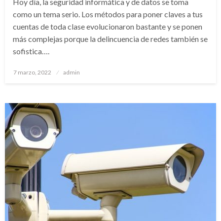
Hoy día, la seguridad informática y de datos se toma
como un tema serio. Los métodos para poner claves a tus
cuentas de toda clase evolucionaron bastante y se ponen
más complejas porque la delincuencia de redes también se
sofistica….
Publicado
7 marzo, 2022
admin
el