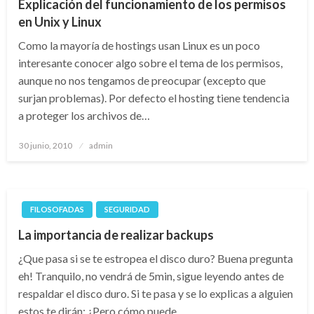
Explicación del funcionamiento de los permisos
en Unix y Linux
Como la mayoría de hostings usan Linux es un poco
interesante conocer algo sobre el tema de los permisos,
aunque no nos tengamos de preocupar (excepto que
surjan problemas). Por defecto el hosting tiene tendencia
a proteger los archivos de…
Publicado
30 junio, 2010
admin
el
FILOSOFADAS
SEGURIDAD
La importancia de realizar backups
¿Que pasa si se te estropea el disco duro? Buena pregunta
eh! Tranquilo, no vendrá de 5min, sigue leyendo antes de
respaldar el disco duro. Si te pasa y se lo explicas a alguien
estos te dirán: ¿Pero cómo puede…