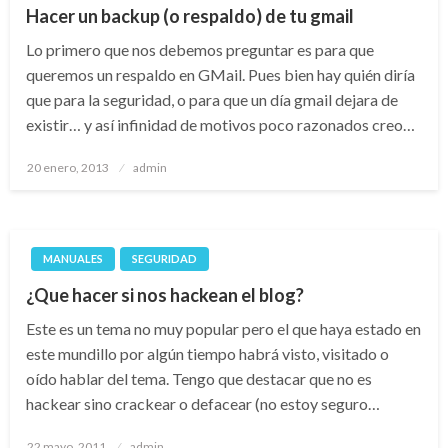
Hacer un backup (o respaldo) de tu gmail
Lo primero que nos debemos preguntar es para que
queremos un respaldo en GMail. Pues bien hay quién diría
que para la seguridad, o para que un día gmail dejara de
existir… y así infinidad de motivos poco razonados creo…
Publicado
20 enero, 2013
admin
el
MANUALES
SEGURIDAD
¿Que hacer si nos hackean el blog?
Este es un tema no muy popular pero el que haya estado en
este mundillo por algún tiempo habrá visto, visitado o
oído hablar del tema. Tengo que destacar que no es
hackear sino crackear o defacear (no estoy seguro…
Publicado
22 mayo, 2011
admin