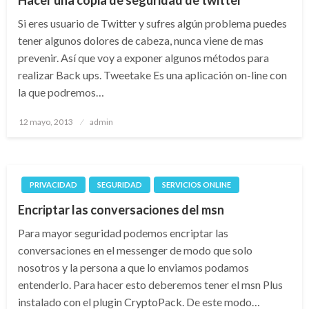
Hacer una copia de seguridad de twitter
Si eres usuario de Twitter y sufres algún problema puedes
tener algunos dolores de cabeza, nunca viene de mas
prevenir. Así que voy a exponer algunos métodos para
realizar Back ups. Tweetake Es una aplicación on-line con
la que podremos…
Publicado
12 mayo, 2013
admin
el
PRIVACIDAD
SEGURIDAD
SERVICIOS ONLINE
Encriptar las conversaciones del msn
Para mayor seguridad podemos encriptar las
conversaciones en el messenger de modo que solo
nosotros y la persona a que lo enviamos podamos
entenderlo. Para hacer esto deberemos tener el msn Plus
instalado con el plugin CryptoPack. De este modo…