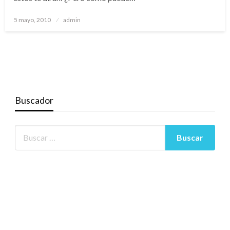
Publicado
5 mayo, 2010
admin
el
Buscador