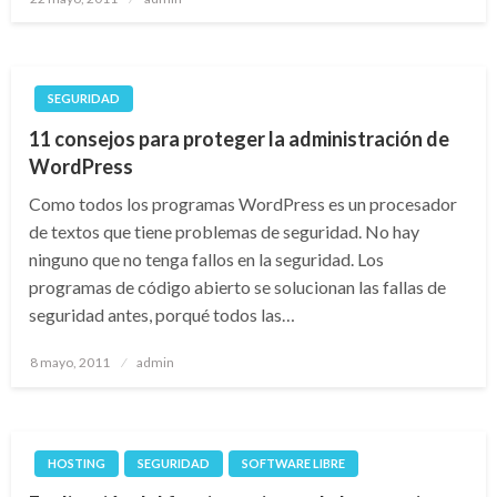
el
SEGURIDAD
11 consejos para proteger la administración de
WordPress
Como todos los programas WordPress es un procesador
de textos que tiene problemas de seguridad. No hay
ninguno que no tenga fallos en la seguridad. Los
programas de código abierto se solucionan las fallas de
seguridad antes, porqué todos las…
Publicado
8 mayo, 2011
admin
el
HOSTING
SEGURIDAD
SOFTWARE LIBRE