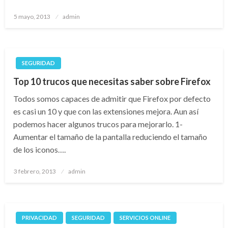
Publicado
5 mayo, 2013
admin
el
SEGURIDAD
Top 10 trucos que necesitas saber sobre Firefox
Todos somos capaces de admitir que Firefox por defecto
es casi un 10 y que con las extensiones mejora. Aun así
podemos hacer algunos trucos para mejorarlo. 1-
Aumentar el tamaño de la pantalla reduciendo el tamaño
de los iconos….
Publicado
3 febrero, 2013
admin
el
PRIVACIDAD
SEGURIDAD
SERVICIOS ONLINE