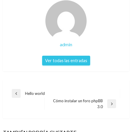
admin
Ver todas las entradas
Navegación
Hello world
Entrada
de
Cómo instalar un foro phpBB
anterior
Entrada
3.0
entradas
siguiente