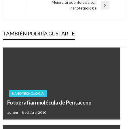
de
Mejora tu odontología con
anterior
Entrada
nanotecnología
entradas
siguiente
TAMBIÉN PODRÍA GUSTARTE
NANOTECNOLOGÍA
Fotografían molécula de Pentaceno
admin
8 octubre, 2010