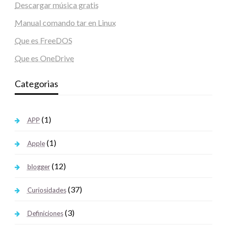
Descargar música gratis
Manual comando tar en Linux
Que es FreeDOS
Que es OneDrive
Categorias
(1)
APP
(1)
Apple
(12)
blogger
(37)
Curiosidades
(3)
Definiciones