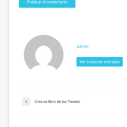
admin
Ver todas las entradas
Navegación
Crea un libro de tus Tweets
Entrada
anterior
de