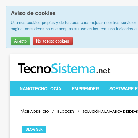
Aviso de cookies
Usamos cookies propias y de terceros para mejorar nuestros servicios 
página, consideramos que aceptas su uso en los términos indicados e
Acepto
No acepto cookies
Saltar
al
contenido
TecnoSistema.net – So
NANOTECNOLOGÍA
EMPRENDER
SOFTWARE E
PÁGINA DE INICIO
BLOGGER
SOLUCIÓN A LA MANCA DE IDEAS
BLOGGER