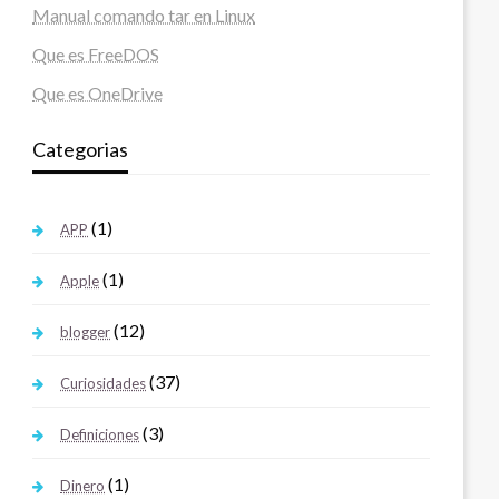
Manual comando tar en Linux
Que es FreeDOS
Que es OneDrive
Categorias
(1)
APP
(1)
Apple
(12)
blogger
(37)
Curiosidades
(3)
Definiciones
(1)
Dinero