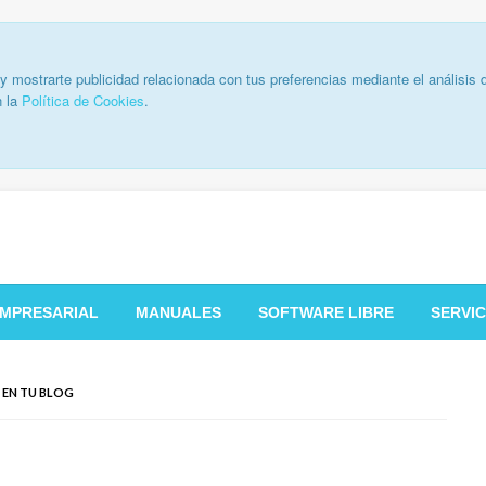
y mostrarte publicidad relacionada con tus preferencias mediante el análisis
n la
Política de Cookies
.
ftware y tecnologia
MPRESARIAL
MANUALES
SOFTWARE LIBRE
SERVIC
 EN TU BLOG