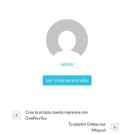
admin
Ver todas las entradas
Navegación
Crea tu própia cuenta regresiva con
Entrada
OnePlusYou
de
anterior
Tu playlist Online con
entradas
Entrada
Mixpod