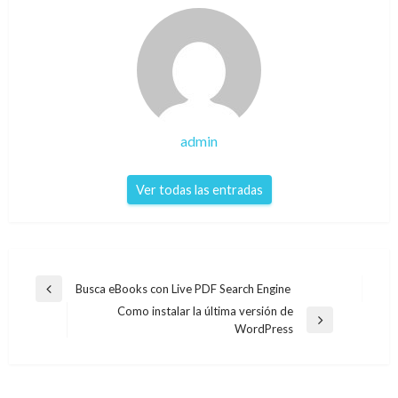
admin
Ver todas las entradas
Navegación
Busca eBooks con Live PDF Search Engine
Entrada
de
Como instalar la última versión de
anterior
Entrada
WordPress
entradas
siguiente