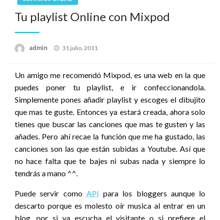
Tu playlist Online con Mixpod
admin
Publicado
31 julio, 2011
el
Un amigo me recomendó Mixpod, es una web en la que
puedes poner tu playlist, e ir confeccionandola.
Simplemente pones añadir playlist y escoges el dibujito
que mas te guste. Entonces ya estará creada, ahora solo
tienes que buscar las canciones que mas te gusten y las
añades. Pero ahí recae la función que me ha gustado, las
canciones son las que están subidas a Youtube. Así que
no hace falta que te bajes ni subas nada y siempre lo
tendrás a mano ^^.
Puede servir como
API
para los bloggers aunque lo
descarto porque es molesto oír musica al entrar en un
blog, por si ya escucha el visitante o si prefiere el